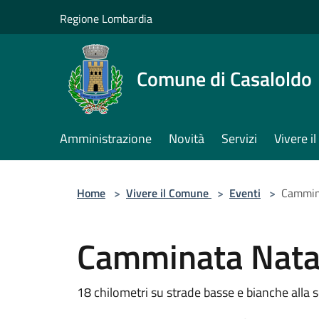
Salta al contenuto principale
Regione Lombardia
Comune di Casaloldo
Amministrazione
Novità
Servizi
Vivere 
Home
>
Vivere il Comune
>
Eventi
>
Cammin
Camminata Natal
18 chilometri su strade basse e bianche alla s