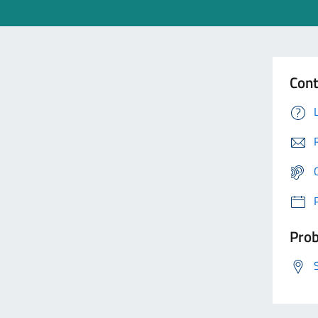
Cont
Prob