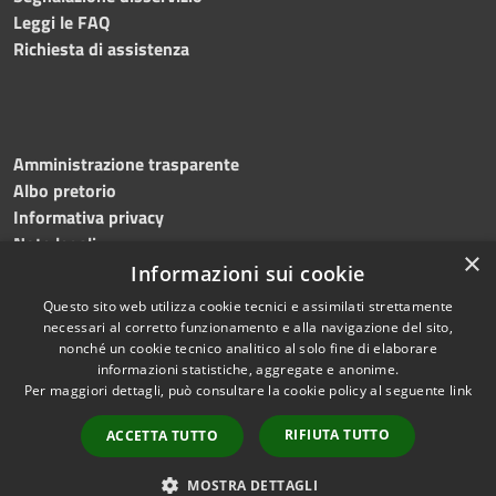
Leggi le FAQ
Richiesta di assistenza
Amministrazione trasparente
Albo pretorio
Informativa privacy
Note legali
×
Dichiarazione di accessibilità
Informazioni sui cookie
Questo sito web utilizza cookie tecnici e assimilati strettamente
necessari al corretto funzionamento e alla navigazione del sito,
nonché un cookie tecnico analitico al solo fine di elaborare
informazioni statistiche, aggregate e anonime.
RSS
Copyright © 2026 • Comune di
Per maggiori dettagli, può consultare la cookie policy al seguente
link
Accessibilità
Casaloldo • Powered by
Privacy
Municipium
Accesso
•
RIFIUTA TUTTO
ACCETTA TUTTO
Cookie
redazione
Mappa del sito
MOSTRA DETTAGLI