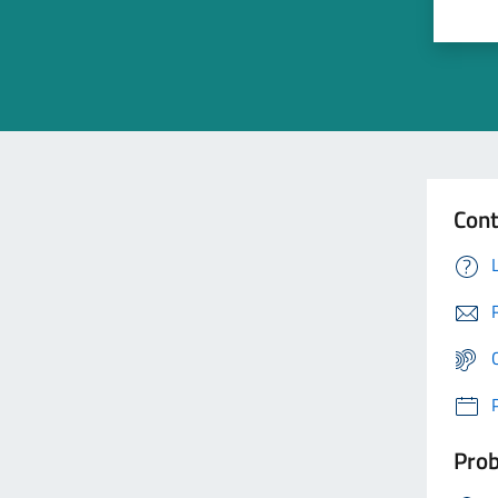
Cont
Prob