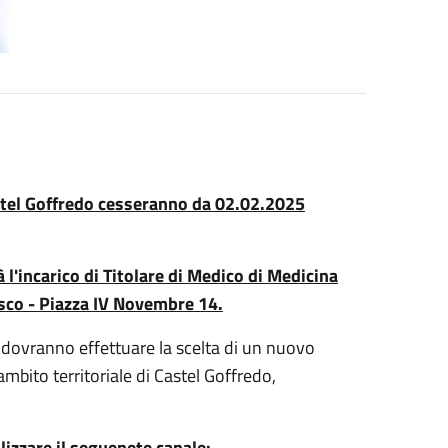
astel Goffredo cesseranno da 02.02.2025
 l'incarico di Titolare di Medico di Medicina
sco - Piazza IV Novembre 14.
a dovranno effettuare la scelta di un nuovo
'ambito territoriale di Castel Goffredo,
lizzare il seguenete canale: