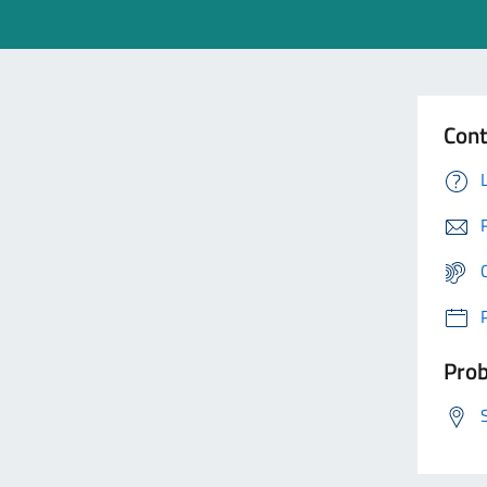
Cont
Prob