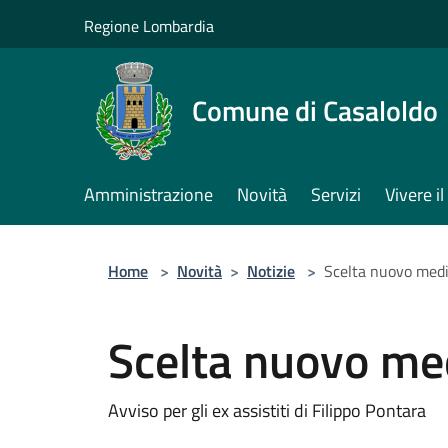
Salta al contenuto principale
Regione Lombardia
Comune di Casaloldo
Amministrazione
Novità
Servizi
Vivere 
Home
>
Novità
>
Notizie
>
Scelta nuovo medi
Scelta nuovo med
Avviso per gli ex assistiti di Filippo Pontara