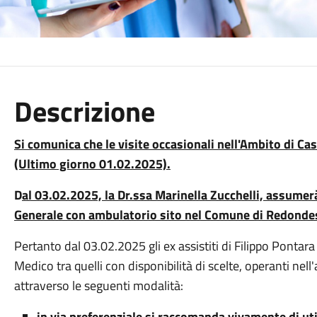
Descrizione
Si comunica che le visite occasionali nell'Ambito di C
(Ultimo giorno 01.02.2025).
D
al 03.02.2025, la Dr.ssa Marinella Zucchelli, assumerà
Generale con ambulatorio sito nel Comune di Redonde
Pertanto dal 03.02.2025 gli ex assistiti di Filippo Pontar
Medico tra quelli con disponibilità di scelte, operanti nell
attraverso le seguenti modalità:
in via preferenziale si raccomanda vivamente di uti