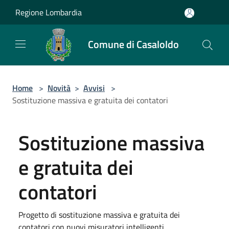
Salta al contenuto principale
Regione Lombardia
Comune di Casaloldo
Home
>
Novità
>
Avvisi
>
Sostituzione massiva e gratuita dei contatori
Sostituzione massiva
e gratuita dei
contatori
Progetto di sostituzione massiva e gratuita dei
contatori con nuovi misuratori intelligenti