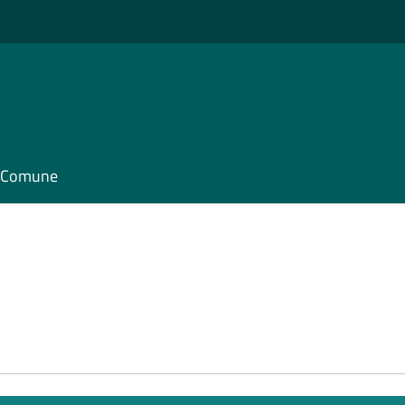
il Comune
e