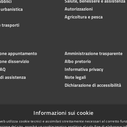
Salute, benessere e assistenza
ubblici
Autorizzazioni
 urbanistica
Agricoltura e pesca
 trasporti
ione appuntamento
Amministrazione trasparente
one disservizio
Albo pretorio
FAQ
Informativa privacy
 di assistenza
Note legali
Dichiarazione di accessibilità
Informazioni sui cookie
web utilizza cookie tecnici e assimilati strettamente necessari al corretto fu
azione del sito, nonché un cookie tecnico analitico al solo fine di elaborare i