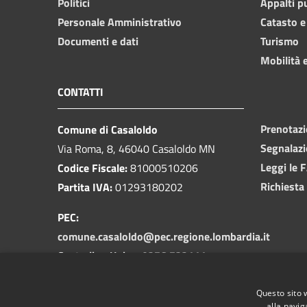
Politici
Appalti p
Personale Amministrativo
Catasto e
Documenti e dati
Turismo
Mobilità e
CONTATTI
Prenotaz
Comune di Casaloldo
Segnalazi
Via Roma, 8, 46040 Casaloldo MN
Leggi le 
Codice Fiscale:
81000510206
Richiesta
Partita IVA:
01293180202
PEC:
comune.casaloldo@pec.regione.lombardia.it
Centralino Unico:
0376 732111
Codice Univodo Fatturazione
Questo sito 
Elettronica:
UFSZB0
alla navig