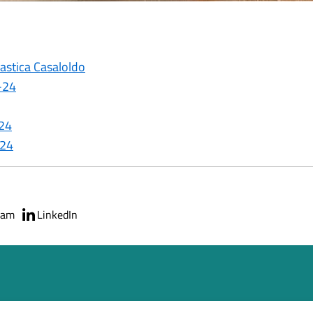
astica Casaloldo
3-24
-24
-24
ram
LinkedIn