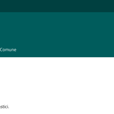
il Comune
tici.