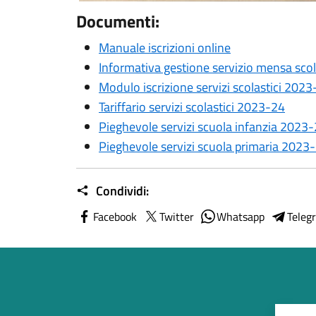
Documenti:
Manuale iscrizioni online
Informativa gestione servizio mensa scol
Modulo iscrizione servizi scolastici 202
Tariffario servizi scolastici 2023-24
Pieghevole servizi scuola infanzia 2023
Pieghevole servizi scuola primaria 2023
Condividi:
Facebook
Twitter
Whatsapp
Teleg