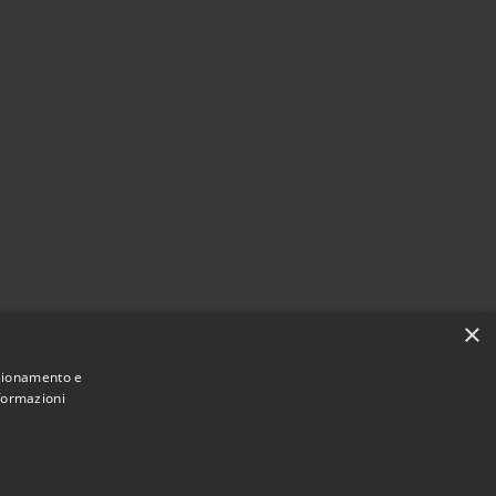
×
nzionamento e
nformazioni