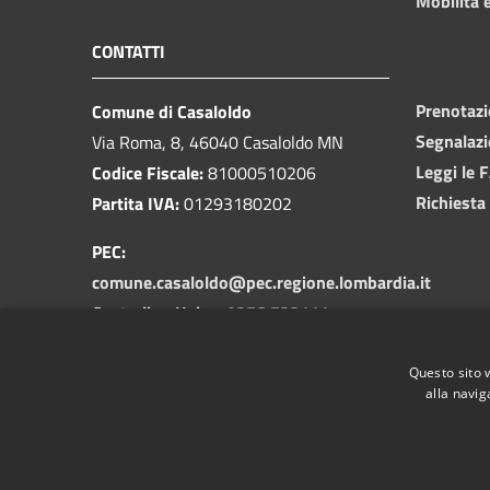
Mobilità e
CONTATTI
Prenotaz
Comune di Casaloldo
Segnalazi
Via Roma, 8, 46040 Casaloldo MN
Leggi le 
Codice Fiscale:
81000510206
Richiesta
Partita IVA:
01293180202
PEC:
comune.casaloldo@pec.regione.lombardia.it
Centralino Unico:
0376 732111
Codice Univodo Fatturazione
Questo sito 
Elettronica:
UFSZB0
alla navig