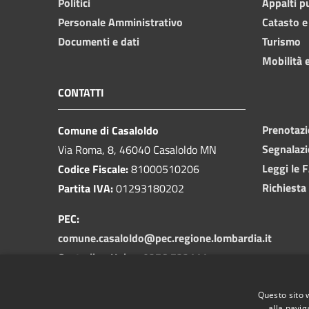
Politici
Appalti p
Personale Amministrativo
Catasto e
Documenti e dati
Turismo
Mobilità e
CONTATTI
Prenotaz
Comune di Casaloldo
Segnalazi
Via Roma, 8, 46040 Casaloldo MN
Leggi le 
Codice Fiscale:
81000510206
Richiesta
Partita IVA:
01293180202
PEC:
comune.casaloldo@pec.regione.lombardia.it
Centralino Unico:
0376 732111
Codice Univodo Fatturazione
Questo sito 
Elettronica:
UFSZB0
alla navig