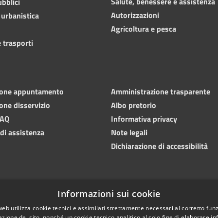
Salute, benessere e assistenza
ubblici
Autorizzazioni
 urbanistica
Agricoltura e pesca
 trasporti
ione appuntamento
Amministrazione trasparente
one disservizio
Albo pretorio
FAQ
Informativa privacy
 di assistenza
Note legali
Dichiarazione di accessibilità
Informazioni sui cookie
web utilizza cookie tecnici e assimilati strettamente necessari al corretto fu
azione del sito, nonché un cookie tecnico analitico al solo fine di elaborare i