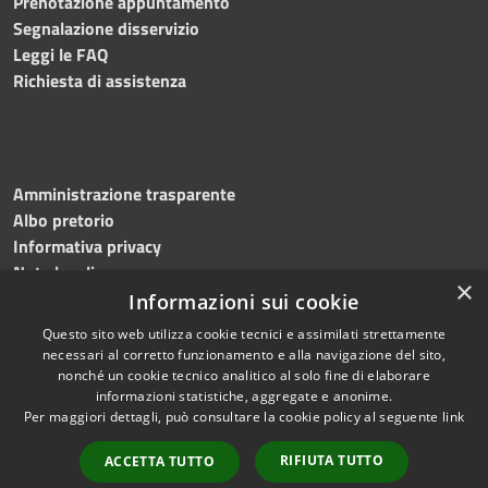
Prenotazione appuntamento
Segnalazione disservizio
Leggi le FAQ
Richiesta di assistenza
Amministrazione trasparente
Albo pretorio
Informativa privacy
Note legali
×
Dichiarazione di accessibilità
Informazioni sui cookie
Questo sito web utilizza cookie tecnici e assimilati strettamente
necessari al corretto funzionamento e alla navigazione del sito,
nonché un cookie tecnico analitico al solo fine di elaborare
informazioni statistiche, aggregate e anonime.
RSS
Copyright © 2026 • Comune di
Per maggiori dettagli, può consultare la cookie policy al seguente
link
Accessibilità
Casaloldo • Powered by
Complet
Privacy
Municipium
Accesso
•
RIFIUTA TUTTO
ACCETTA TUTTO
Indietro
Prosegui
Cookie
redazione