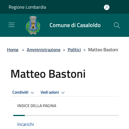
Salta al contenuto principale
Regione Lombardia
Comune di Casaloldo
Home
>
Amministrazione
>
Politici
>
Matteo Bastoni
Matteo Bastoni
Condividi
Vedi azioni
INDICE DELLA PAGINA
Incarichi