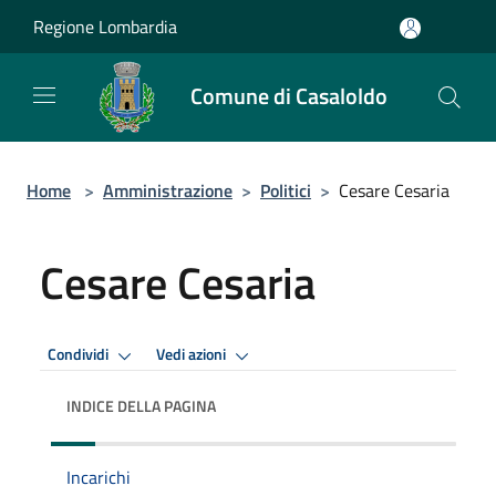
Salta al contenuto principale
Regione Lombardia
Comune di Casaloldo
Home
>
Amministrazione
>
Politici
>
Cesare Cesaria
Cesare Cesaria
Condividi
Vedi azioni
INDICE DELLA PAGINA
Incarichi