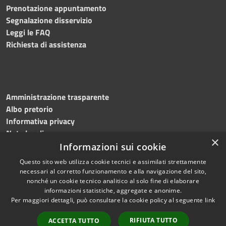
Prenotazione appuntamento
Segnalazione disservizio
Leggi le FAQ
Richiesta di assistenza
Amministrazione trasparente
Albo pretorio
Informativa privacy
Note legali
×
Dichiarazione di accessibilità
Informazioni sui cookie
Questo sito web utilizza cookie tecnici e assimilati strettamente
necessari al corretto funzionamento e alla navigazione del sito,
nonché un cookie tecnico analitico al solo fine di elaborare
informazioni statistiche, aggregate e anonime.
RSS
Copyright © 2026 • Comune di
Per maggiori dettagli, può consultare la cookie policy al seguente
link
Accessibilità
Casaloldo • Powered by
Privacy
Municipium
Accesso
•
RIFIUTA TUTTO
ACCETTA TUTTO