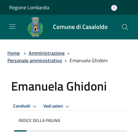
Salta al contenuto principale
Regione Lombardia
Comune di Casaloldo
Home
>
Amministrazione
>
Personale amministrativo
>
Emanuela Ghidoni
Emanuela Ghidoni
Condividi
Vedi azioni
INDICE DELLA PAGINA