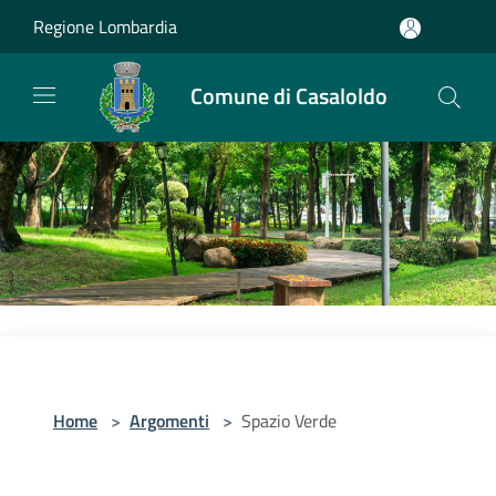
Salta al contenuto principale
Regione Lombardia
Comune di Casaloldo
Home
>
Argomenti
>
Spazio Verde