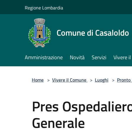
Salta al contenuto principale
Regione Lombardia
Comune di Casaloldo
Amministrazione
Novità
Servizi
Vivere 
Home
>
Vivere il Comune
>
Luoghi
>
Pronto
Pres Ospedaliero
Generale