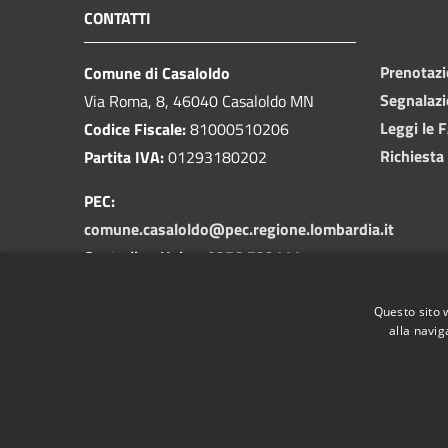
CONTATTI
Prenotaz
Comune di Casaloldo
Segnalazi
Via Roma, 8, 46040 Casaloldo MN
Leggi le 
Codice Fiscale:
81000510206
Richiesta
Partita IVA:
01293180202
PEC:
comune.casaloldo@pec.regione.lombardia.it
Centralino Unico:
0376 732111
Codice Univodo Fatturazione
Questo sito 
Elettronica:
UFSZB0
alla navig