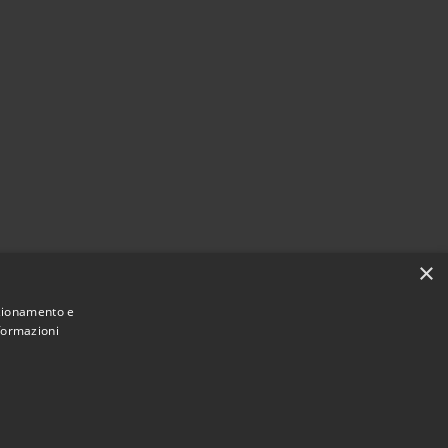
×
nzionamento e
nformazioni