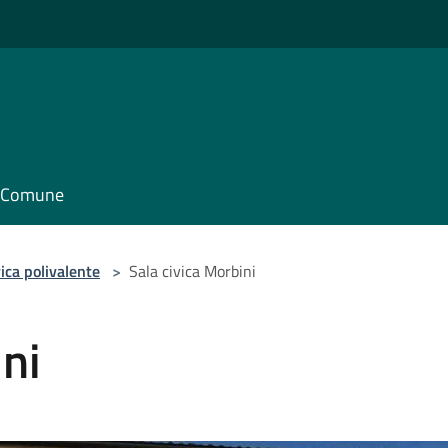
il Comune
vica polivalente
>
Sala civica Morbini
ini