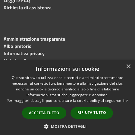
Leggi le FAQ
Richiesta di assistenza
Amministrazione trasparente
Albo pretorio
Informativa privacy
Note legali
×
Dichiarazione di accessibilità
Informazioni sui cookie
Questo sito web utilizza cookie tecnici e assimilati strettamente
necessari al corretto funzionamento e alla navigazione del sito,
nonché un cookie tecnico analitico al solo fine di elaborare
informazioni statistiche, aggregate e anonime.
RSS
Copyright © 2026 • Comune di
Per maggiori dettagli, può consultare la cookie policy al seguente
link
Accessibilità
Casaloldo • Powered by
Privacy
Municipium
Accesso
•
RIFIUTA TUTTO
ACCETTA TUTTO
Cookie
redazione
Mappa del sito
MOSTRA DETTAGLI