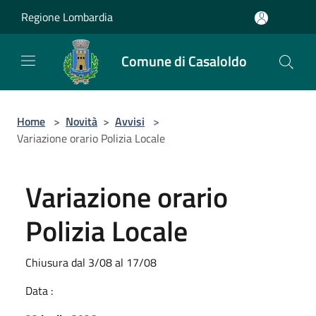
Salta al contenuto principale
Regione Lombardia
Comune di Casaloldo
Home
>
Novità
>
Avvisi
>
Variazione orario Polizia Locale
Variazione orario
Polizia Locale
Chiusura dal 3/08 al 17/08
Data :